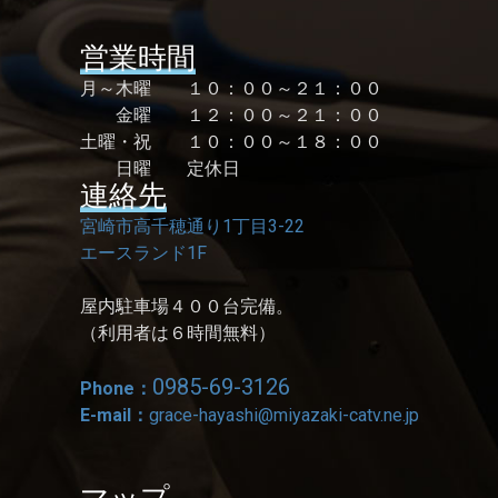
営業時間
月～木曜 １０：００～２１：００
金曜 １２：００～２１：００
土曜・祝 １０：００～１８：００
日曜 定休日
連絡先
宮崎市高千穂通り1丁目3-22
エースランド1F
屋内駐車場４００台完備。
（利用者は６時間無料）
0985-69-3126
Phone：
E-mail：
grace-hayashi@miyazaki-catv.ne.jp
マップ