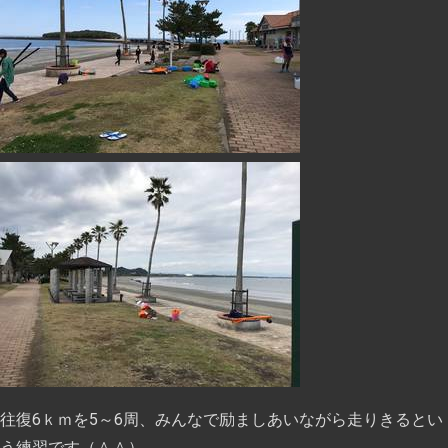
往復6ｋｍを5～6周、みんなで励ましあいながら走りきるとい
う練習です（＾＾）