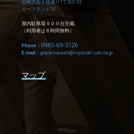
宮崎市高千穂通り1丁目3-22
エースランド1F
屋内駐車場４００台完備。
（利用者は６時間無料）
0985-69-3126
Phone：
E-mail：
grace-hayashi@miyazaki-catv.ne.jp
マップ