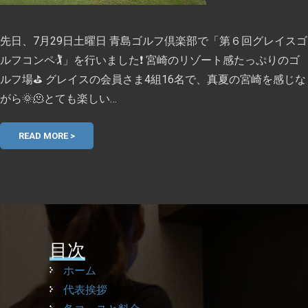
先日、7月29日土曜日 青島ゴルフ倶楽部で「第６回グレイスゴ
ルフコンペ🏌️」を行いました❗ 宮崎のリゾート感たっぷりのゴ
ルフ場⛳ グレイスの会員さま4組16名で、真夏の宮崎を感じな
がら🌞🫠とても楽しい…
READ MORE >
目次
ホーム
代表挨拶