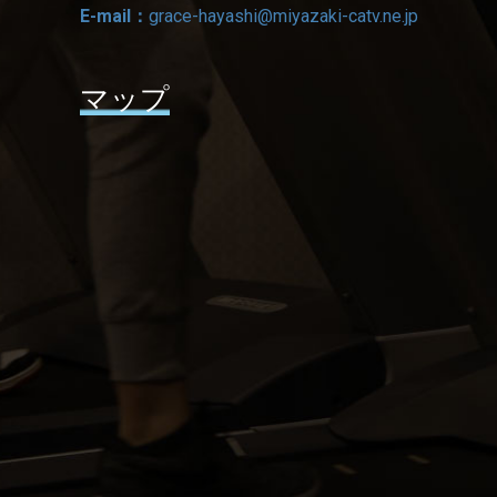
E-mail：
grace-hayashi@miyazaki-catv.ne.jp
マップ