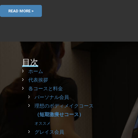
READ MORE >
目次
ホーム
代表挨拶
各コースと料金
パーソナル会員
理想のボディメイクコース
（短期激痩せコース）
オススメ
グレイス会員