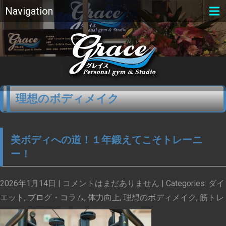
Navigation
理想のボディメイク
美ボディへの道！１年鍛えてこそトレーニ
ー！
2026年1月14日
|
コメントはまだありません
| Categories:
ダイ
エット
,
ブログ・コラム
,
体力向上
,
理想のボディメイク
,
筋トレ