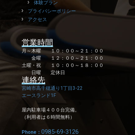
体験プラン
プライバシーポリシー
アクセス
営業時間
月～木曜 １０：００～２１：００
金曜 １２：００～２１：００
土曜・祝 １０：００～１８：００
日曜 定休日
連絡先
宮崎市高千穂通り1丁目3-22
エースランド1F
屋内駐車場４００台完備。
（利用者は６時間無料）
0985-69-3126
Phone：