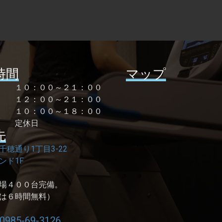
時間
マップ
曜 １０：００～２１：００
１２：００～２１：００
祝 １０：００～１８：００
 定休日
先
千穂通り1丁目3-22
ンド1F
場４００台完備。
は６時間無料）
0985-69-3126