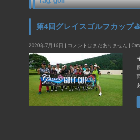
Tag: golf
第4回グレイスゴルフカップ⛳️🏌️‍♀️🏌
2020年7月16日
|
コメントはまだありません
| Cat