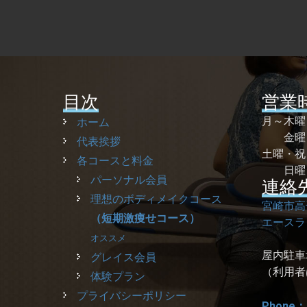
目次
営業
月～木
ホーム
金曜 
代表挨拶
土曜・
各コースと料金
日曜
パーソナル会員
連絡
理想のボディメイクコース
宮崎市高
（短期激痩せコース）
エースラ
オススメ
屋内駐車
グレイス会員
（利用者
体験プラン
プライバシーポリシー
Phone：