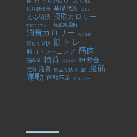
前ももの張り
反り腰
基礎代謝
反り腰改善
太もも
摂取カロリー
太る習慣
有酸素運動
断食ダイエット
消費カロリー
炭水化物
筋トレ
痩せる習慣
筋肉
筋力トレーニング
糖質
練習会
筋肉量
糖質制限
腹筋
脂質
肥満
腕立て伏せ
腰
運動
運動不足
高カロリー
お問い合わせ