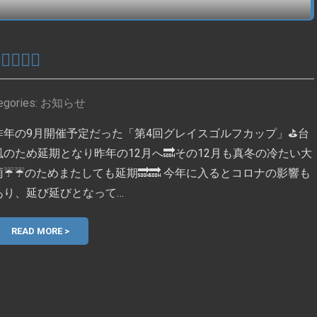
️‍♂️
egories:
お知らせ
昨年の9月開催予定だった「第4回グレイスゴルフカップ」⛳️台
風のため延期となり昨年の12月へ🔜その12月も真冬の冷たい大
雨☔☔のためまたしても延期🔜🔜 今年に入るとコロナの影響も
あり、延び延びとなって…
READ MORE >