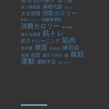
前ももの張り
反り腰
基礎代謝
反り腰改善
太もも
摂取カロリー
太る習慣
有酸素運動
断食ダイエット
消費カロリー
炭水化物
筋トレ
痩せる習慣
筋肉
筋力トレーニング
糖質
練習会
筋肉量
糖質制限
腹筋
脂質
肥満
腕立て伏せ
腰
運動
運動不足
高カロリー
お問い合わせ