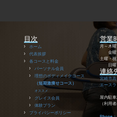
目次
営業
月～木
ホーム
金曜 
代表挨拶
土曜・
各コースと料金
日曜
パーソナル会員
連絡
理想のボディメイクコース
宮崎市高
（短期激痩せコース）
エースラ
オススメ
屋内駐車
グレイス会員
（利用者
体験プラン
プライバシーポリシー
Phone：