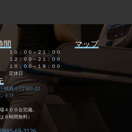
時間
マップ
曜 １０：００～２１：００
１２：００～２１：００
祝 １０：００～１８：００
 定休日
先
千穂通り1丁目3-22
ンド1F
場４００台完備。
は６時間無料）
0985-69-3126