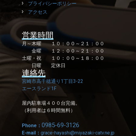
プライバシーポリシー
アクセス
営業時間
月～木曜 １０：００～２１：００
金曜 １２：００～２１：００
土曜・祝 １０：００～１８：００
日曜 定休日
連絡先
宮崎市高千穂通り1丁目3-22
エースランド1F
屋内駐車場４００台完備。
（利用者は６時間無料）
0985-69-3126
Phone：
E-mail：
grace-hayashi@miyazaki-catv.ne.jp