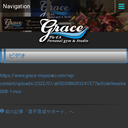
Navigation
ビデオ
https://www.grace-miyazaki.com/wp-
content/uploads/2022/01/a69200860f3241577acfcde9eee6a
008-1.mov
前の記事「選手育成サポート」へ