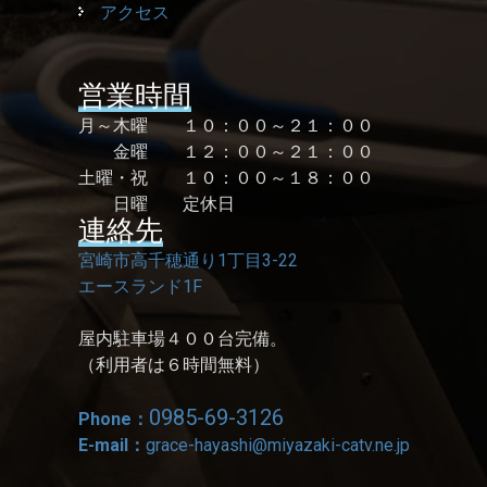
アクセス
営業時間
月～木曜 １０：００～２１：００
金曜 １２：００～２１：００
土曜・祝 １０：００～１８：００
日曜 定休日
連絡先
宮崎市高千穂通り1丁目3-22
エースランド1F
屋内駐車場４００台完備。
（利用者は６時間無料）
0985-69-3126
Phone：
E-mail：
grace-hayashi@miyazaki-catv.ne.jp