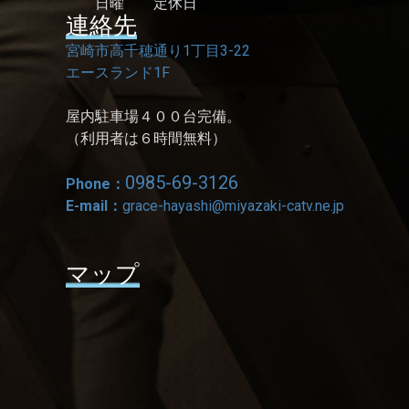
日曜 定休日
連絡先
宮崎市高千穂通り1丁目3-22
エースランド1F
屋内駐車場４００台完備。
（利用者は６時間無料）
0985-69-3126
Phone：
E-mail：
grace-hayashi@miyazaki-catv.ne.jp
マップ