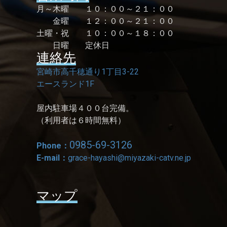
月～木曜 １０：００～２１：００
金曜 １２：００～２１：００
土曜・祝 １０：００～１８：００
日曜 定休日
連絡先
宮崎市高千穂通り1丁目3-22
エースランド1F
屋内駐車場４００台完備。
（利用者は６時間無料）
0985-69-3126
Phone：
E-mail：
grace-hayashi@miyazaki-catv.ne.jp
マップ