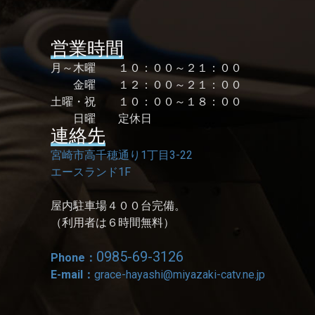
営業時間
月～木曜 １０：００～２１：００
金曜 １２：００～２１：００
土曜・祝 １０：００～１８：００
日曜 定休日
連絡先
宮崎市高千穂通り1丁目3-22
エースランド1F
屋内駐車場４００台完備。
（利用者は６時間無料）
0985-69-3126
Phone：
E-mail：
grace-hayashi@miyazaki-catv.ne.jp