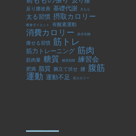
前ももの張り
反り腰
基礎代謝
反り腰改善
太もも
摂取カロリー
太る習慣
有酸素運動
断食ダイエット
消費カロリー
炭水化物
筋トレ
痩せる習慣
筋肉
筋力トレーニング
糖質
練習会
筋肉量
糖質制限
腹筋
脂質
肥満
腕立て伏せ
腰
運動
運動不足
高カロリー
お問い合わせ