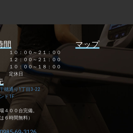
時間
マップ
曜 １０：００～２１：００
１２：００～２１：００
祝 １０：００～１８：００
 定休日
先
千穂通り1丁目3-22
ンド1F
場４００台完備。
は６時間無料）
0985-69-3126