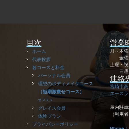
目次
営業
月～木
ホーム
金曜 
代表挨拶
土曜・
各コースと料金
日曜
パーソナル会員
連絡
理想のボディメイクコース
宮崎市高
（短期激痩せコース）
エースラ
オススメ
屋内駐車
グレイス会員
（利用者
体験プラン
プライバシーポリシー
Phone：