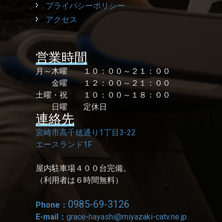
プライバシーポリシー
アクセス
営業時間
月～木曜 １０：００～２１：００
金曜 １２：００～２１：００
土曜・祝 １０：００～１８：００
日曜 定休日
連絡先
宮崎市高千穂通り1丁目3-22
エースランド1F
屋内駐車場４００台完備。
（利用者は６時間無料）
0985-69-3126
Phone：
E-mail：
grace-hayashi@miyazaki-catv.ne.jp