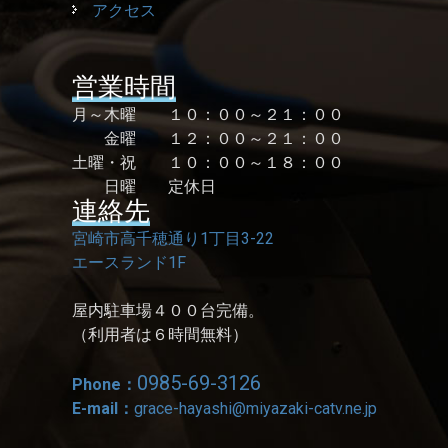
アクセス
営業時間
月～木曜 １０：００～２１：００
金曜 １２：００～２１：００
土曜・祝 １０：００～１８：００
日曜 定休日
連絡先
宮崎市高千穂通り1丁目3-22
エースランド1F
屋内駐車場４００台完備。
（利用者は６時間無料）
0985-69-3126
Phone：
E-mail：
grace-hayashi@miyazaki-catv.ne.jp