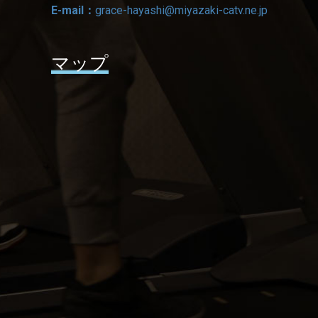
E-mail：
grace-hayashi@miyazaki-catv.ne.jp
マップ