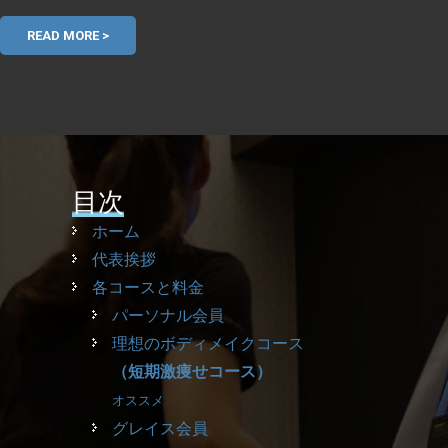
READ MORE >
目次
ホーム
代表挨拶
各コースと料金
パーソナル会員
理想のボディメイクコース
（短期激痩せコース）
オススメ
グレイス会員