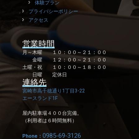
体験プラン
プライバシーポリシー
アクセス
営業時間
月～木曜 １０：００～２１：００
金曜 １２：００～２１：００
土曜・祝 １０：００～１８：００
日曜 定休日
連絡先
宮崎市高千穂通り1丁目3-22
エースランド1F
屋内駐車場４００台完備。
（利用者は６時間無料）
0985-69-3126
Phone：