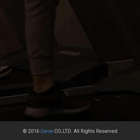
© 2016
Garce
CO.,LTD.. All Rights Reserved