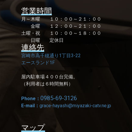
営業時間
月～木曜 １０：００～２１：００
金曜 １２：００～２１：００
土曜・祝 １０：００～１８：００
日曜 定休日
連絡先
宮崎市高千穂通り1丁目3-22
エースランド1F
屋内駐車場４００台完備。
（利用者は６時間無料）
0985-69-3126
Phone：
E-mail：
grace-hayashi@miyazaki-catv.ne.jp
マップ