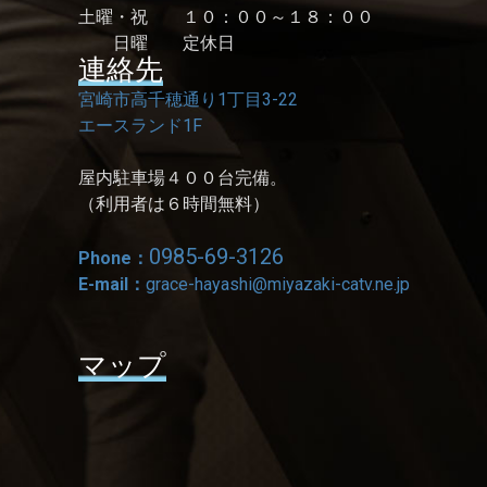
土曜・祝 １０：００～１８：００
日曜 定休日
連絡先
宮崎市高千穂通り1丁目3-22
エースランド1F
屋内駐車場４００台完備。
（利用者は６時間無料）
0985-69-3126
Phone：
E-mail：
grace-hayashi@miyazaki-catv.ne.jp
マップ