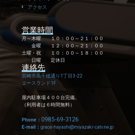
アクセス
営業時間
月～木曜 １０：００～２１：００
金曜 １２：００～２１：００
土曜・祝 １０：００～１８：００
日曜 定休日
連絡先
宮崎市高千穂通り1丁目3-22
エースランド1F
屋内駐車場４００台完備。
（利用者は６時間無料）
0985-69-3126
Phone：
E-mail：
grace-hayashi@miyazaki-catv.ne.jp