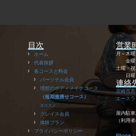
目次
営業
月～木
ホーム
金曜 
代表挨拶
土曜・
各コースと料金
日曜
パーソナル会員
連絡
理想のボディメイクコース
宮崎市高
（短期激痩せコース）
エースラ
オススメ
屋内駐車
グレイス会員
（利用者
体験プラン
プライバシーポリシー
Phone：