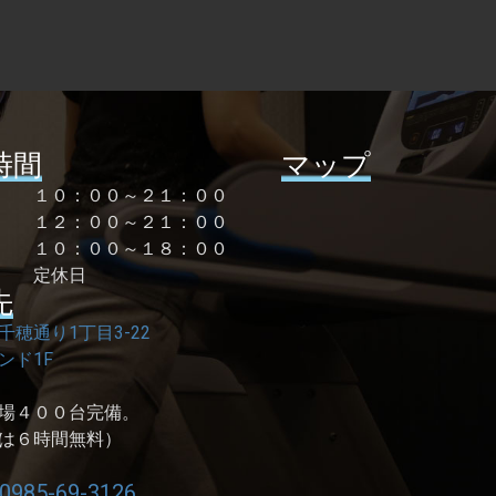
時間
マップ
曜 １０：００～２１：００
１２：００～２１：００
祝 １０：００～１８：００
 定休日
先
千穂通り1丁目3-22
ンド1F
場４００台完備。
は６時間無料）
0985-69-3126