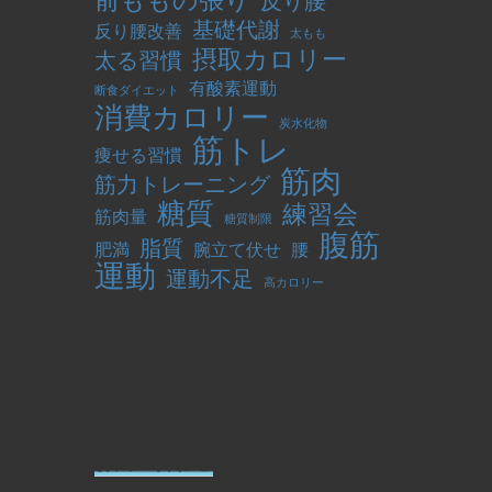
前ももの張り
反り腰
基礎代謝
反り腰改善
太もも
摂取カロリー
太る習慣
有酸素運動
断食ダイエット
消費カロリー
炭水化物
筋トレ
痩せる習慣
筋肉
筋力トレーニング
糖質
練習会
筋肉量
糖質制限
腹筋
脂質
肥満
腕立て伏せ
腰
運動
運動不足
高カロリー
お問い合わせ