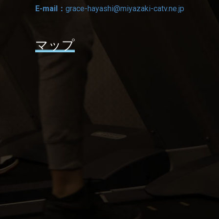
E-mail：
grace-hayashi@miyazaki-catv.ne.jp
マップ