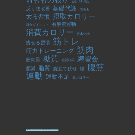
前ももの張り
反り腰
基礎代謝
反り腰改善
太もも
摂取カロリー
太る習慣
有酸素運動
断食ダイエット
消費カロリー
炭水化物
筋トレ
痩せる習慣
筋肉
筋力トレーニング
糖質
練習会
筋肉量
糖質制限
腹筋
脂質
肥満
腕立て伏せ
腰
運動
運動不足
高カロリー
お問い合わせ