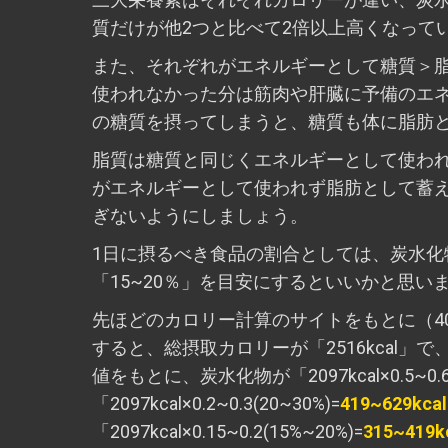
質だけが他2つと比べて2倍以上高くなって
また、それぞれがエネルギーとして糖質＞
使われなかった分は筋肉や肝臓に予備のエ
の糖質を摂ってしまうと、糖質も体に脂肪
脂質は糖質と同じくエネルギーとして使わ
がエネルギーとして使われず脂肪として蓄
ぎないようにしましょう。
1日に摂るべき食品の割合としては、炭水化物
「15~20％」を目安にするといいかと思い
先ほどのカロリー計算のサイトをもとに（40歳/
すると、総摂取カロリーが「2516kcal」で
値をもとに、炭水化物が「2097kcal×0.5~0.6(
「2097kcal×0.2~0.3(20~30%)=
419~629kcal
「2097kcal×0.15~0.2(15%~20%)=
315~419k