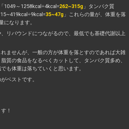
～1258kcal÷4kcal=
262~315g
」タンパク質
~419kcal÷9kcal=
35~47g
」これらの量が、体重を落
量になります。
や、リバウンドにつながるので、最低でも基礎代謝以上
しれませんが、一般の方が体重を落とすのであれば大雑
、脂質の食品をなるべくカットして、タンパク質多め、
識でも体重は落ちていくと思います。
のがベストです。
ます！