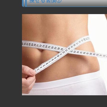
痩せる習慣①