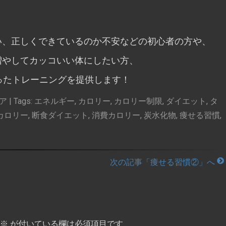
い、正しくできているのか不安などの初心者の方や、
増やしてカッコいい体にしたい方、
ったトレーニングを提供します！
ア
| Tags:
エネルギー
,
カロリー
,
カロリー制限
,
ダイエット
,
タ
カロリー
,
断食ダイエット
,
消費カロリー
,
炭水化物
,
痩せる習慣
,
次の記事「痩せる習慣②」へ
※
が付いている欄は必須項目です