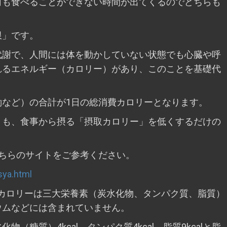
何も食べることができない時間が出てくるのでどちらも
限」です。
代謝で、人間には体を動かしていない状態でも心臓や呼
れるエネルギー（カロリー）があり、このことを基礎代
働など）の合計が1日の総消費カロリーとなります。
りも、食事から摂る「摂取カロリー」を低くするだけの
ちらのサイトをご参考ください。
sya.html
このカロリーは三大栄養素（炭水化物、タンパク質、脂質）
ウムなどには含まれていません。
糖質）4kcal、タンパク質4kcal、脂質9kcalと脂