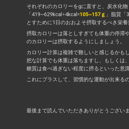
それぞれのカロリーをgに直すと、炭水化物「1049
「419~629kcal÷4kcal=
105~157ｇ
」脂質「315
とすために1日のおおよそ摂取するべき栄養
摂取カロリーは落としすぎても体重の停滞
のカロリーは摂取するようにしましょう。
カロリー計算は複雑で難しいと感じるかも
把な計算でも体重は落ちますし、もしくは
糖質は食べ過ぎない程度に摂るといった意
これにプラスして、習慣的な運動が出来る
最後まで読んでいただきありがとうござい