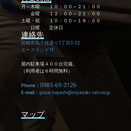
月～木曜 １０：００～２１：００
金曜 １２：００～２１：００
土曜・祝 １０：００～１８：００
日曜 定休日
連絡先
宮崎市高千穂通り1丁目3-22
エースランド1F
屋内駐車場４００台完備。
（利用者は６時間無料）
0985-69-3126
Phone：
E-mail：
grace-hayashi@miyazaki-catv.ne.jp
マップ