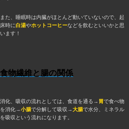
また、睡眠時は内臓がほとんど動いていないので、起
床時に
白湯
や
ホットコーヒー
などを飲むといいかと思
います！
食物繊維と腸の関係
消化、吸収の流れとしては、食道を通る→
胃
で食べ物
を消化→
小腸
で分解して吸収→
大腸
で水分、ミネラル
を吸収という流れになります。