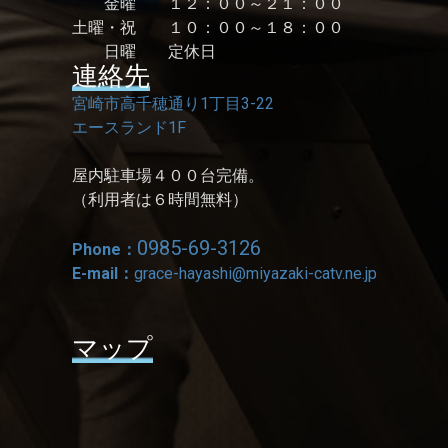
金曜 １２：００～２１：００
土曜・祝 １０：００～１８：００
日曜 定休日
連絡先
宮崎市高千穂通り1丁目3-22
エースランド1F
屋内駐車場４００台完備。
（利用者は６時間無料）
0985-69-3126
Phone：
E-mail：
grace-hayashi@miyazaki-catv.ne.jp
マップ