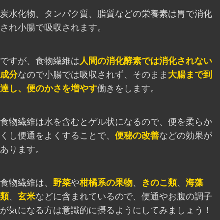
炭水化物、タンパク質、脂質などの栄養素は胃で消化
され小腸で吸収されます。
ですが、食物繊維は
人間の消化酵素では消化されない
成分
なので小腸では吸収されず、そのまま
大腸まで到
達し、便のかさを増やす
働きをします。
食物繊維は水を含むとゲル状になるので、便を柔らか
くし便通をよくすることで、
便秘の改善
などの効果が
あります。
食物繊維は、
野菜
や
柑橘系の果物
、
きのこ類
、
海藻
類
、
玄米
などに含まれているので、便通やお腹の調子
が気になる方は意識的に摂るようにしてみましょう！