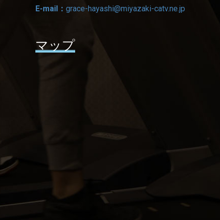
E-mail：
grace-hayashi@miyazaki-catv.ne.jp
マップ