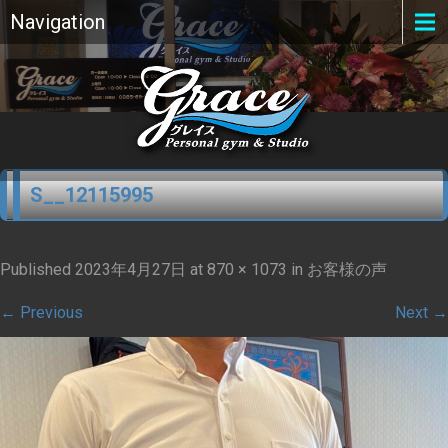
Navigation
S__12115995
Published
2023年4月27日
at
870 × 1073
in
お客様の声
←
Previous
Next
→