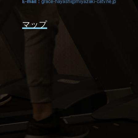
E-mail：
grace-hayashi@miyazaki-catv.ne.jp
マップ