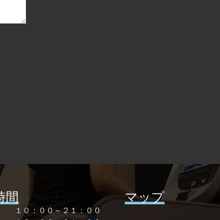
時間
マップ
曜 １０：００～２１：００