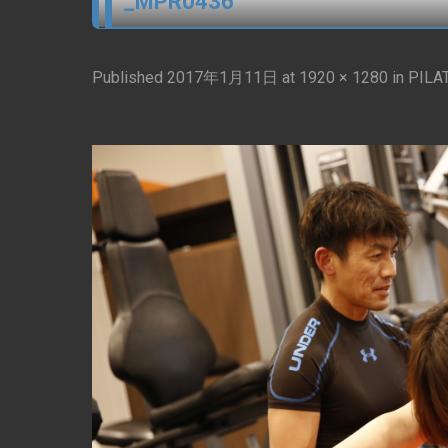
_MPR0436
Published
2017年1月11日
at
1920 × 1280
in
PIL