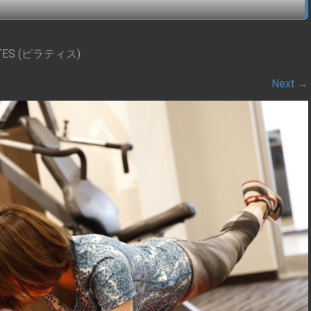
ATES (ピラティス)
Next
→