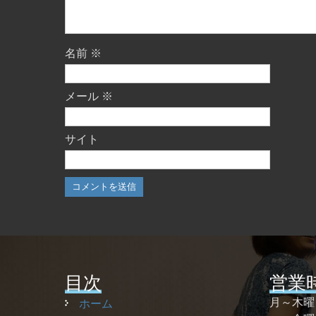
名前
※
メール
※
サイト
目次
営業
月～木
ホーム