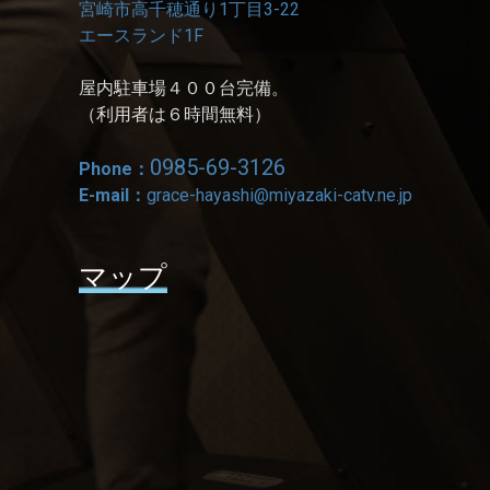
宮崎市高千穂通り1丁目3-22
エースランド1F
屋内駐車場４００台完備。
（利用者は６時間無料）
0985-69-3126
Phone：
E-mail：
grace-hayashi@miyazaki-catv.ne.jp
マップ