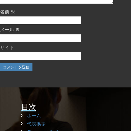
名前
※
メール
※
サイト
目次
ホーム
代表挨拶