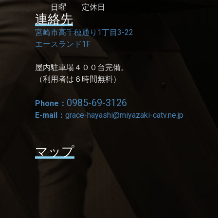
日曜 定休日
連絡先
宮崎市高千穂通り1丁目3-22
エースランド1F
屋内駐車場４００台完備。
（利用者は６時間無料）
0985-69-3126
Phone：
E-mail：
grace-hayashi@miyazaki-catv.ne.jp
マップ