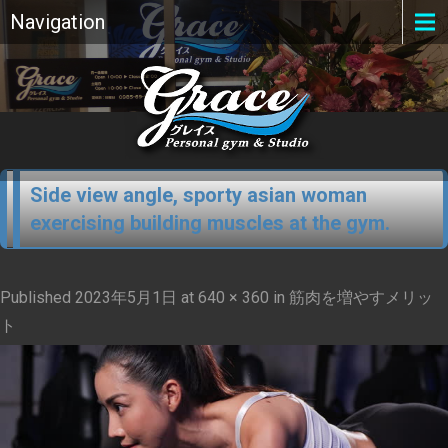
Navigation
Side view angle, sporty asian woman
exercising building muscles at the gym.
Published
2023年5月1日
at
640 × 360
in
筋肉を増やすメリッ
ト