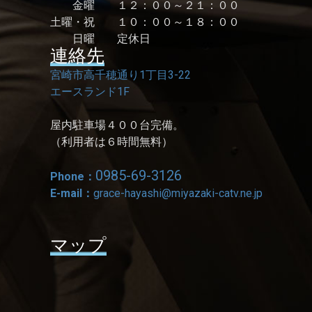
金曜 １２：００～２１：００
土曜・祝 １０：００～１８：００
日曜 定休日
連絡先
宮崎市高千穂通り1丁目3-22
エースランド1F
屋内駐車場４００台完備。
（利用者は６時間無料）
0985-69-3126
Phone：
E-mail：
grace-hayashi@miyazaki-catv.ne.jp
マップ