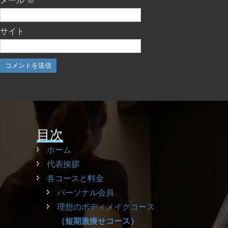
メール
※
サイト
目次
ホーム
代表挨拶
各コースと料金
パーソナル会員
理想のボディメイクコース
（短期激痩せコース）