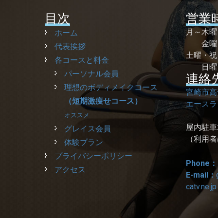
目次
営業
月～木
ホーム
金曜 
代表挨拶
土曜・
各コースと料金
日曜
パーソナル会員
連絡
理想のボディメイクコース
宮崎市高
（短期激痩せコース）
エースラ
オススメ
屋内駐車
グレイス会員
（利用者
体験プラン
プライバシーポリシー
Phone：
アクセス
E-mail：
catv.ne.jp