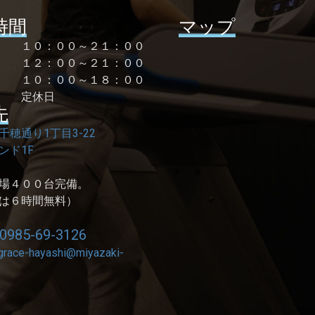
時間
マップ
曜 １０：００～２１：００
１２：００～２１：００
祝 １０：００～１８：００
 定休日
先
千穂通り1丁目3-22
ンド1F
場４００台完備。
は６時間無料）
0985-69-3126
grace-hayashi@miyazaki-