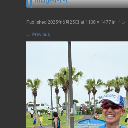
image4-1-1
Published
2025年6月25日
at
1108 × 1477
in
「シ
←
Previous