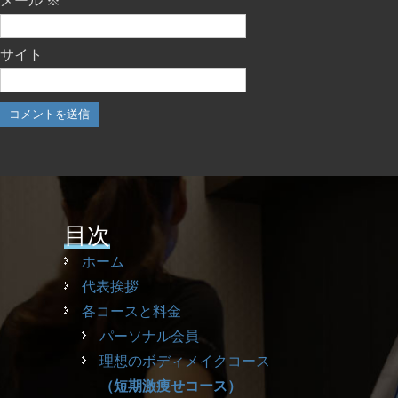
メール
※
サイト
目次
ホーム
代表挨拶
各コースと料金
パーソナル会員
理想のボディメイクコース
（短期激痩せコース）