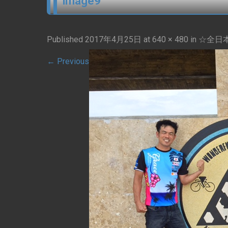
image9
Published
2017年4月25日
at
640 × 480
in
☆全日
←
Previous