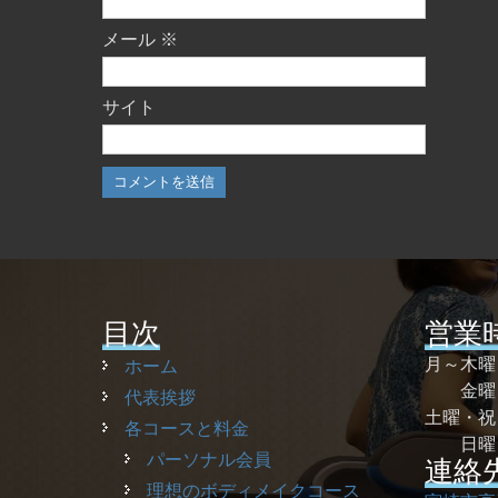
メール
※
サイト
目次
営業
月～木
ホーム
金曜 
代表挨拶
土曜・
各コースと料金
日曜
パーソナル会員
連絡
理想のボディメイクコース