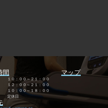
時間
マップ
曜 １０：００～２１：００
１２：００～２１：００
祝 １０：００～１８：００
 定休日
先