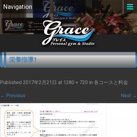
Navigation
栄養指導1
Published
2017年2月21日
at
1280 × 720
in
各コースと料金
←
Previous
Next
→