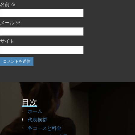
名前
※
メール
※
サイト
目次
ホーム
代表挨拶
各コースと料金