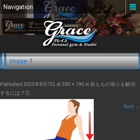
Navigation
image-1
Published
2023年8月7日
at
300 × 190
in
前ももの張りを解消
するには？①
Next
→