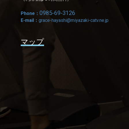
0985-69-3126
Phone：
E-mail：
grace-hayashi@miyazaki-catv.ne.jp
マップ