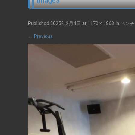
image3
Published
2025年2月4日
at
1170 × 1863
in
ベンチ
←
Previous