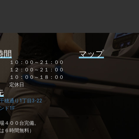
時間
マップ
曜 １０：００～２１：００
１２：００～２１：００
祝 １０：００～１８：００
 定休日
先
千穂通り1丁目3-22
ンド1F
場４００台完備。
は６時間無料）