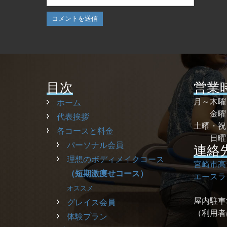
目次
営業
月～木
ホーム
金曜 
代表挨拶
土曜・
各コースと料金
日曜
パーソナル会員
連絡
理想のボディメイクコース
宮崎市高
（短期激痩せコース）
エースラ
オススメ
屋内駐車
グレイス会員
（利用者
体験プラン