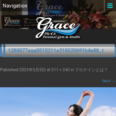
Navigation
1280077aaa0515211a318520691b4a88_t
Published
2023年5月5日
at
511 × 340
in
プロテインとは？
Next
→