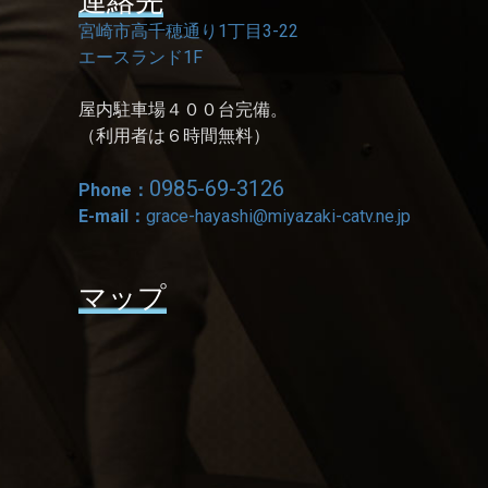
連絡先
宮崎市高千穂通り1丁目3-22
エースランド1F
屋内駐車場４００台完備。
（利用者は６時間無料）
0985-69-3126
Phone：
E-mail：
grace-hayashi@miyazaki-catv.ne.jp
マップ