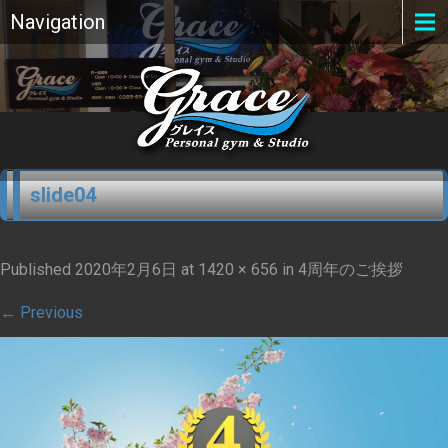
Navigation
slide04
Published
2020年2月6日
at
1420 × 656
in
4周年のご挨拶
←
Previous