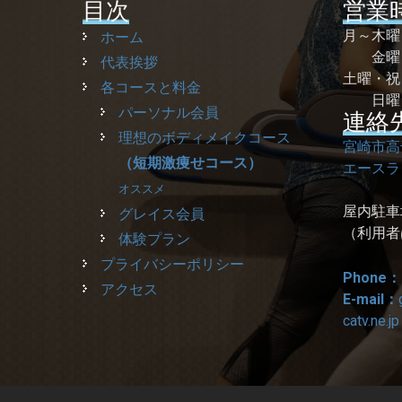
目次
営業
月～木
ホーム
金曜 
代表挨拶
土曜・
各コースと料金
日曜
パーソナル会員
連絡
理想のボディメイクコース
宮崎市高
（短期激痩せコース）
エースラ
オススメ
屋内駐車
グレイス会員
（利用者
体験プラン
プライバシーポリシー
Phone：
アクセス
E-mail：
catv.ne.jp