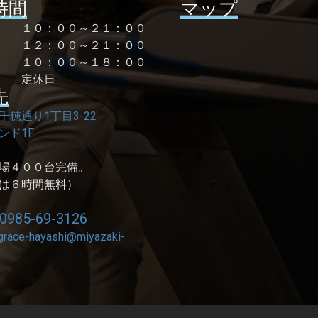
時間
マップ
曜 １０：００～２１：００
１２：００～２１：００
祝 １０：００～１８：００
 定休日
先
千穂通り1丁目3-22
ンド1F
場４００台完備。
は６時間無料）
0985-69-3126
grace-hayashi@miyazaki-