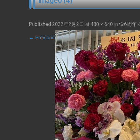
image0 (4)
Published
2022年2月2日
at
480 × 640
in
🌸6周年
←
Previous