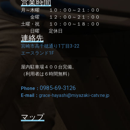
営業時間
月～木曜 １０：００～２１：００
金曜 １２：００～２１：００
土曜・祝 １０：００～１８：００
日曜 定休日
連絡先
宮崎市高千穂通り1丁目3-22
エースランド1F
屋内駐車場４００台完備。
（利用者は６時間無料）
0985-69-3126
Phone：
E-mail：
grace-hayashi@miyazaki-catv.ne.jp
マップ