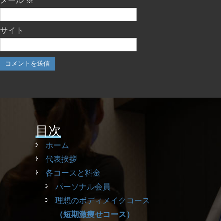
メール
※
サイト
目次
ホーム
代表挨拶
各コースと料金
パーソナル会員
理想のボディメイクコース
（短期激痩せコース）